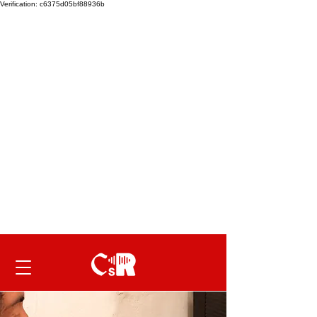
Verification: c6375d05bf88936b