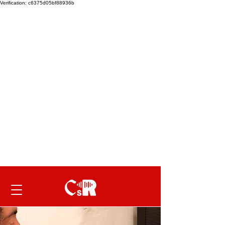
Verification: c6375d05bf88936b