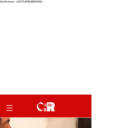
Verification: c6375d05bf88936b