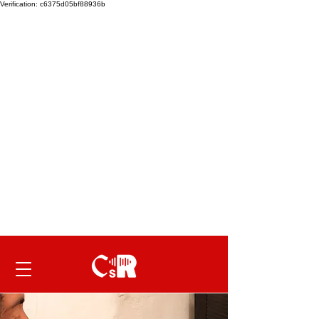
Verification: c6375d05bf88936b