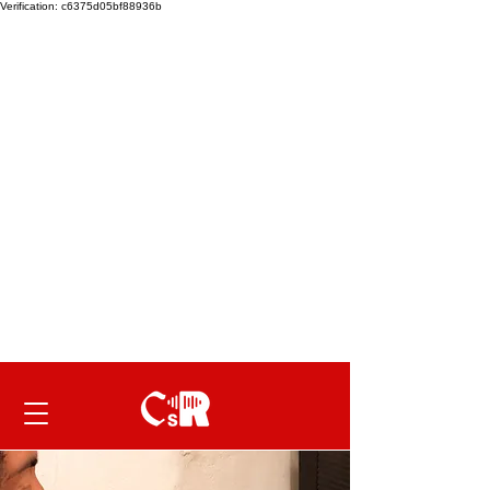
Verification: c6375d05bf88936b