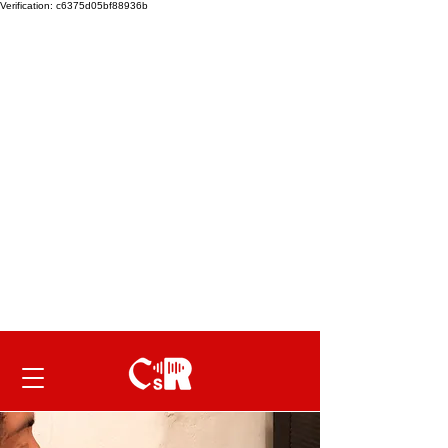
Verification: c6375d05bf88936b