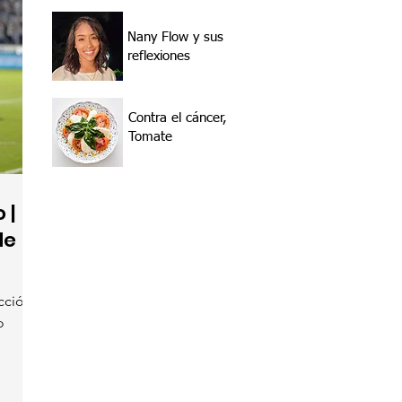
Nany Flow y sus
reflexiones
Contra el cáncer,
Tomate
 |
de
ección
o