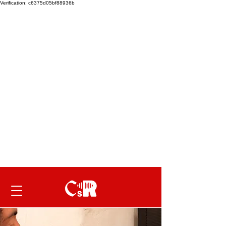
Verification: c6375d05bf88936b