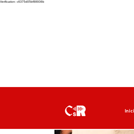
Verification: c6375d05bf88936b
Inic