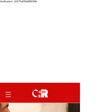
Verification: c6375d05bf88936b