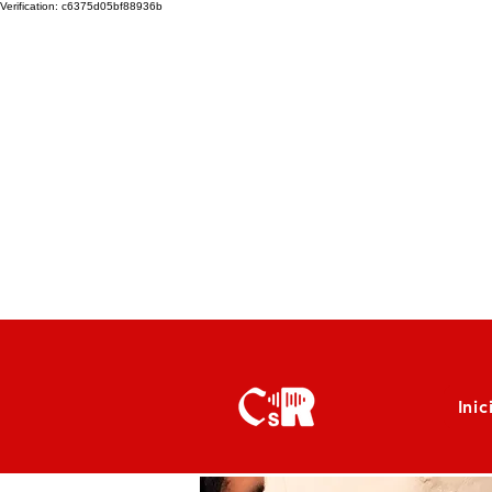
Verification: c6375d05bf88936b
Inic