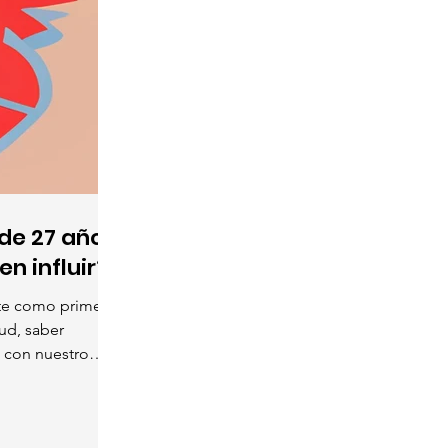
de 27 años,
n influir?
te como primer
ud, saber
 con nuestro