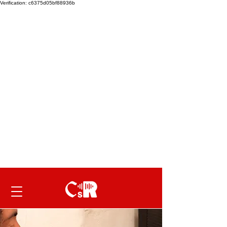
Verification: c6375d05bf88936b