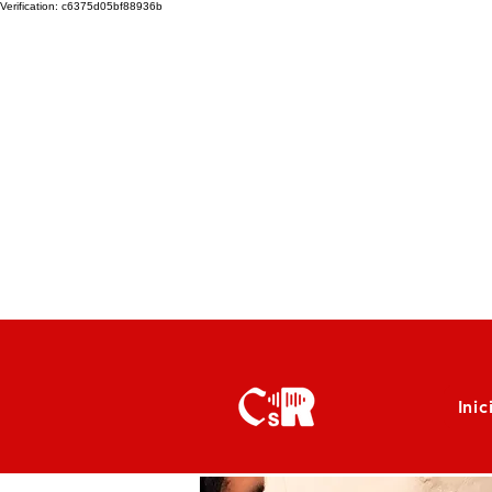
Verification: c6375d05bf88936b
Inic