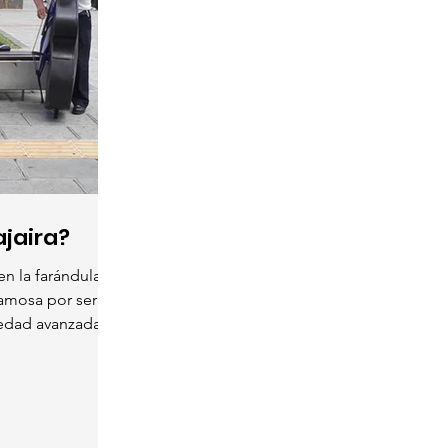
ajaira?
en la farándula
famosa por ser
 edad avanzada.