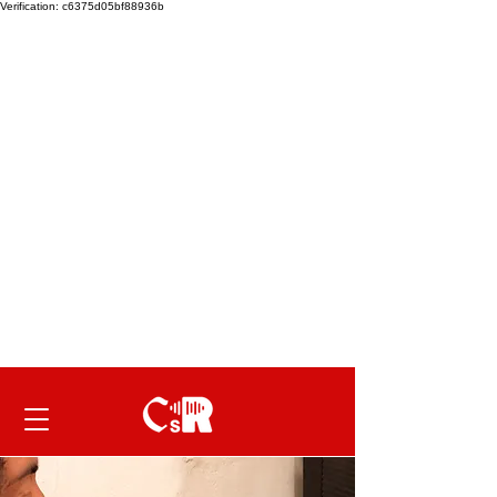
Verification: c6375d05bf88936b