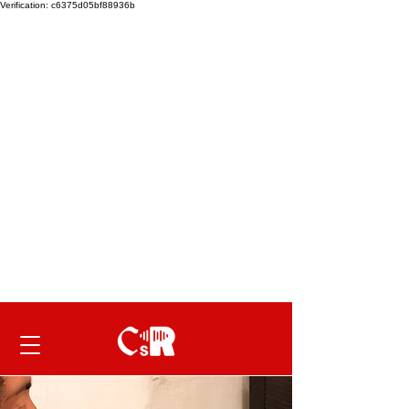
Verification: c6375d05bf88936b