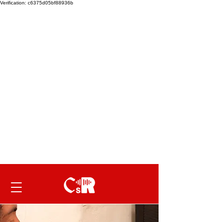
Verification: c6375d05bf88936b