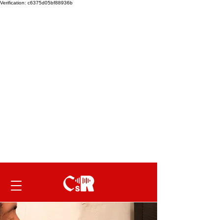
Verification: c6375d05bf88936b