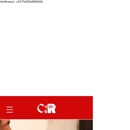
Verification: c6375d05bf88936b