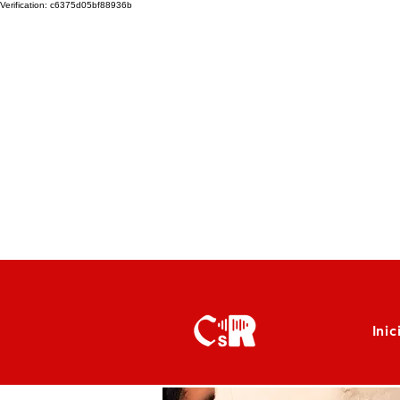
Verification: c6375d05bf88936b
Inic