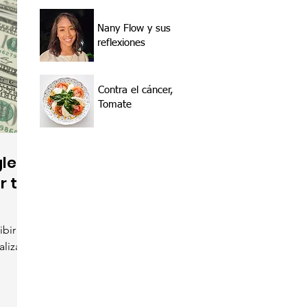
Nany Flow y sus
reflexiones
Contra el cáncer,
Tomate
le
r tu
bir los
aliza