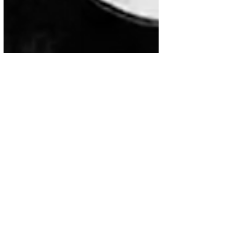
Música
José Alfredo Jiménez a 50
años de su fallecimiento
salen a luz fotos inéditas
Este 23 de noviembre, México
conmemoró el 50° aniversario del
fallecimiento del legendario cantautor
José Alfredo Jiménez, cuyas...