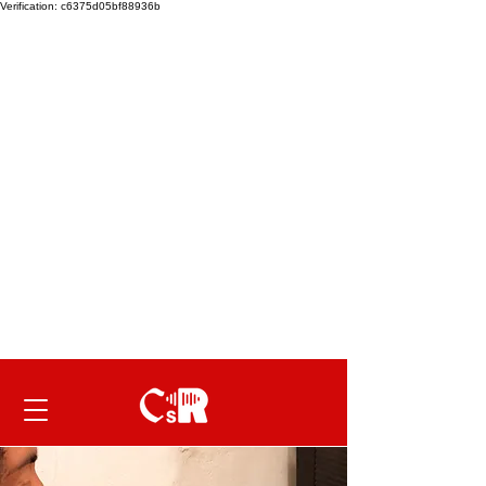
Verification: c6375d05bf88936b