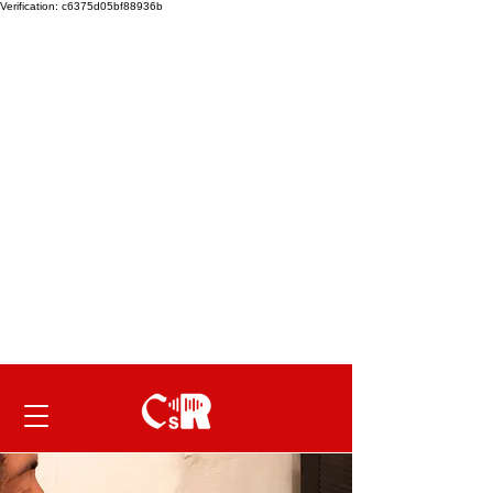
Verification: c6375d05bf88936b