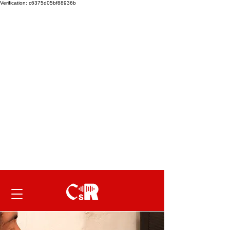
Verification: c6375d05bf88936b