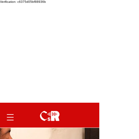
Verification: c6375d05bf88936b