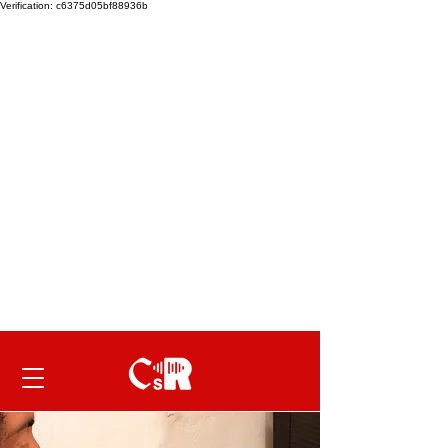
Verification: c6375d05bf88936b