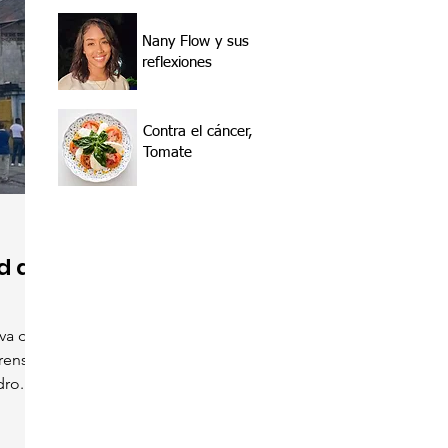
Nany Flow y sus
reflexiones
Contra el cáncer,
Tomate
d de
va de
prensa
ro...