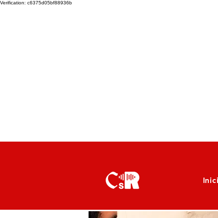
Verification: c6375d05bf88936b
Inic