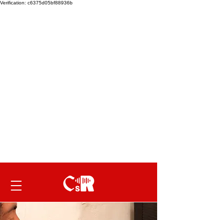
Verification: c6375d05bf88936b