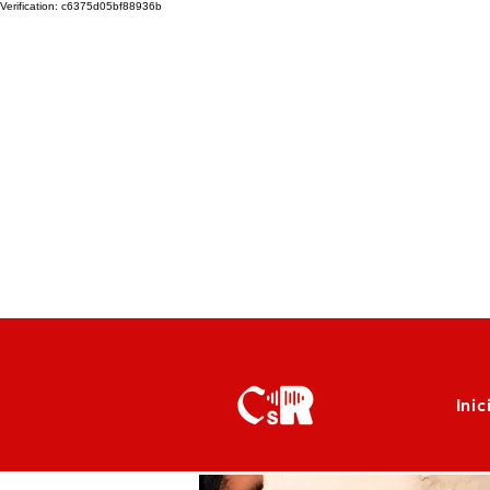
Verification: c6375d05bf88936b
Inic