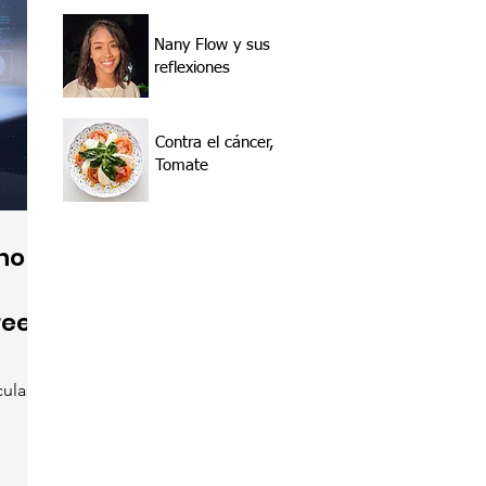
Nany Flow y sus
reflexiones
Contra el cáncer,
Tomate
ino
rees
culas