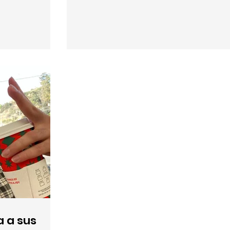
una herramienta
 música completa
es de texto:
, puedes valerte
 producciones
 a sus