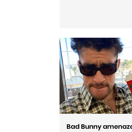
en el mundo musical es Suno, 
innovadora que permite crear
utilizando simples descripcion
descubre Suno Si eres cantante
de esta herramienta para crear
musicales. mediante el sigu
Bad Bunny amenaza