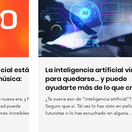
icial está
La inteligencia artificial v
música:
para quedarse... y puede
ayudarte más de lo que c
 nueva era, y hoy
¿Te suena eso de “inteligencia artificial”?
idad puede
Seguro que sí. Tal vez lo has visto en pelí
nes increíbles
futuristas o lo has escuchado en alguna...
al. Una de las
ando la atención