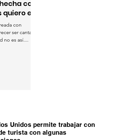
 hecha con
s quiero en
creada con
parecer ser cantada
 no es así....
os Unidos permite trabajar con
de turista con algunas