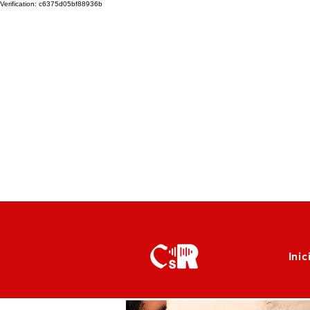
Verification: c6375d05bf88936b
Inic