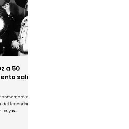
z a 50
iento salen
 conmemoró el
to del legendario
 cuyas...