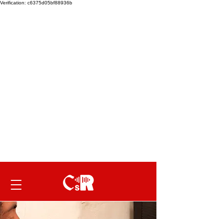
Verification: c6375d05bf88936b