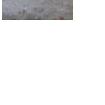
Emprendiendo Camino
Sulmy Cecilia Rivera Leiva,
un ejemplo de superación
Mejor conocida en las redes sociales
como Chiliwilyy, es una influencer y
creadora de contenido de TikTok e
Instagram.