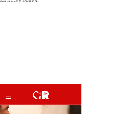
Verification: c6375d05bf88936b