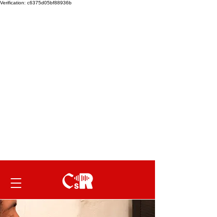
Verification: c6375d05bf88936b