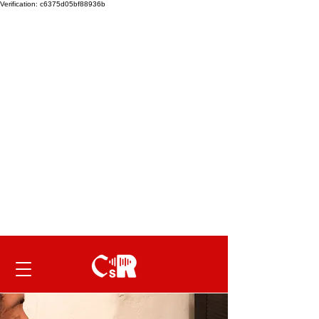
Verification: c6375d05bf88936b