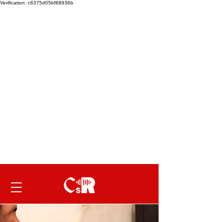
Verification: c6375d05bf88936b