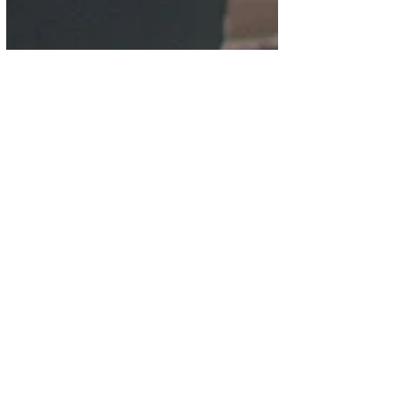
Salud
¡Geckos! Alerta en casa si
tienes estos reptiles.
Los geckos aparecieron en Honduras en la
década de los 90, no se sabe cómo
llegaron a suelo centroamericano desde el
sureste de Asia.