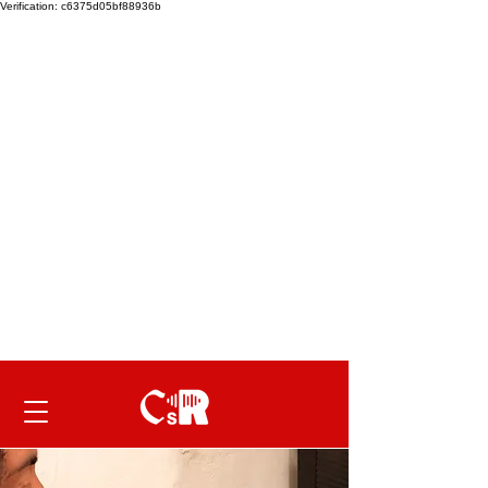
Verification: c6375d05bf88936b