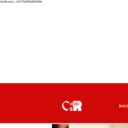
Verification: c6375d05bf88936b
Inic