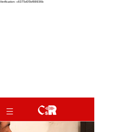
Verification: c6375d05bf88936b