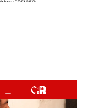
Verification: c6375d05bf88936b