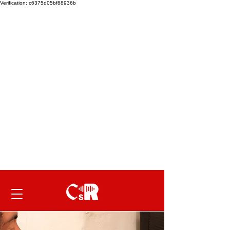
Verification: c6375d05bf88936b