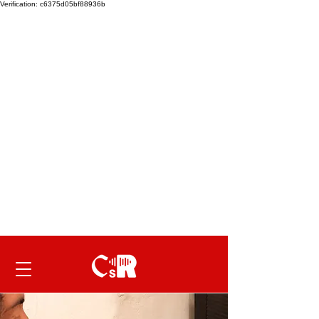
Verification: c6375d05bf88936b