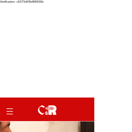
Verification: c6375d05bf88936b