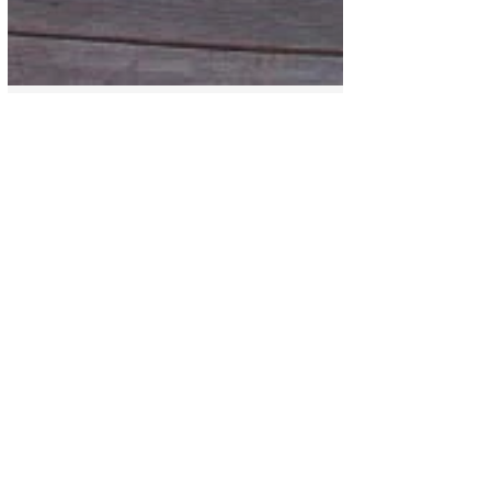
Finanza
GANEVILLACARIBE | Rifa de
una casa o villa playa en
Trujillo
¿Cómo te sentirías si ganaras una casa
playa de lujo en las bellas playas de
Trujillo? Pues déjame decirte que tú
puedes ser el ganador.