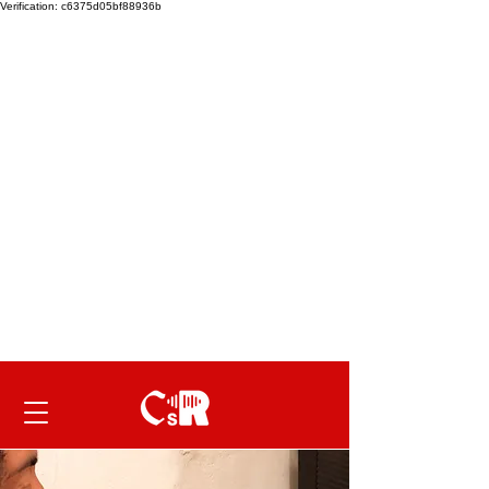
Verification: c6375d05bf88936b