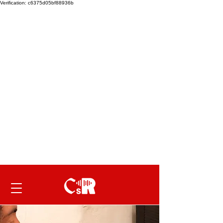
Verification: c6375d05bf88936b