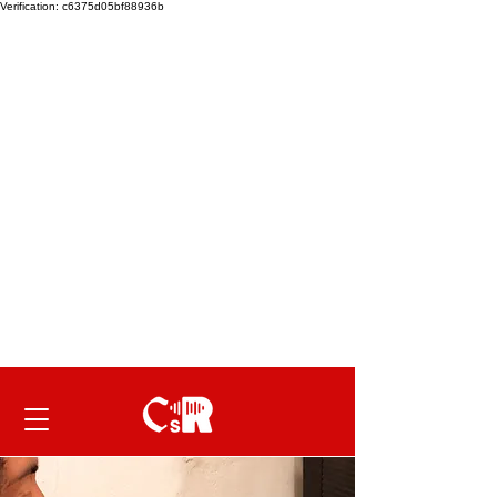
Verification: c6375d05bf88936b