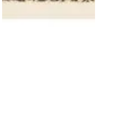
Farándula
¿Sabes quién es... Farrokh
Bulsara?
Farrokh Bulsara nació el 5 de septiembre
de 1946 en el Shangani Govt. Hospital, de
la isla de Zanzíbar, en ese entonces un
protectorado...