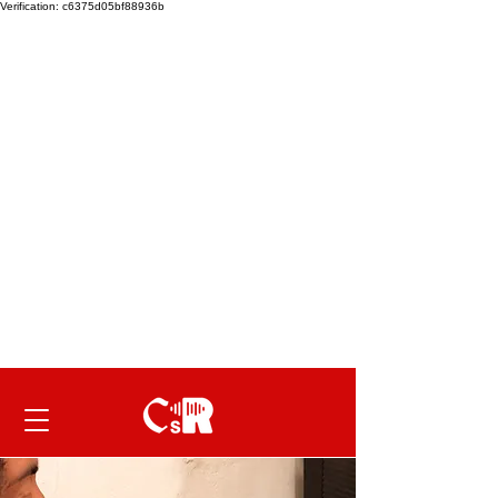
Verification: c6375d05bf88936b