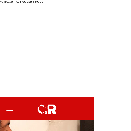
Verification: c6375d05bf88936b