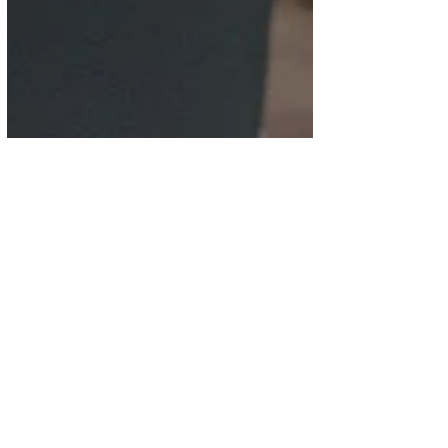
Salud
¡Geckos! Alerta en casa si
tienes estos reptiles.
Los geckos aparecieron en Honduras en la
década de los 90, no se sabe cómo
llegaron a suelo centroamericano desde el
sureste de Asia.