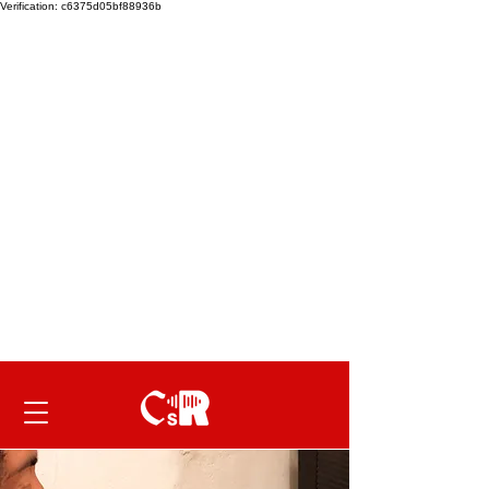
Verification: c6375d05bf88936b