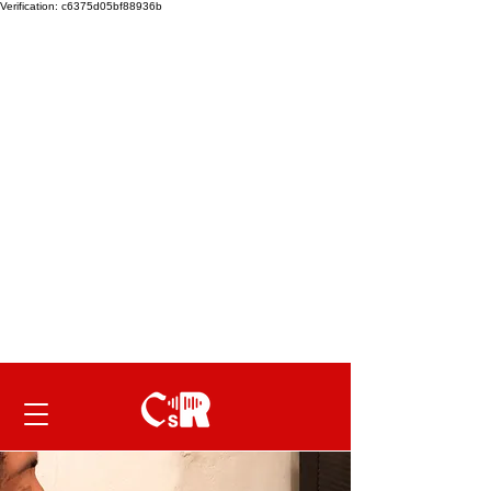
Verification: c6375d05bf88936b