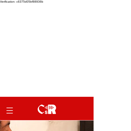
Verification: c6375d05bf88936b