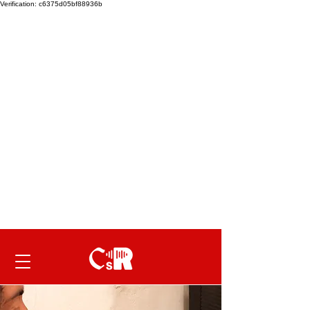
Verification: c6375d05bf88936b