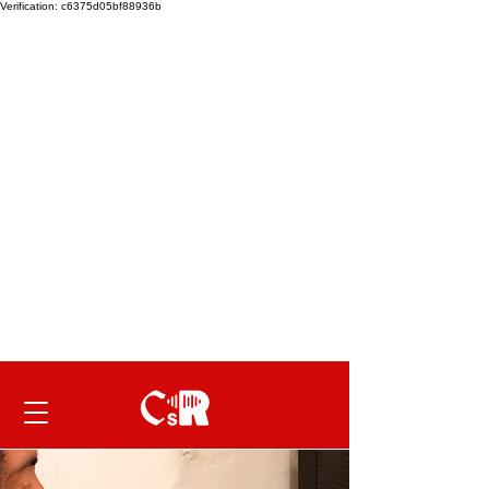
Verification: c6375d05bf88936b